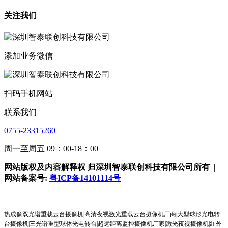
关注我们
添加业务微信
扫码手机网站
联系我们
0755-23315260
周一至周五 09：00-18：00
网站版权及内容解释权 归深圳智泰联创科技有限公司
所有
|
网站备案号:
粤ICP备14101114号
热成像双光谱重载云台摄像机|高清夜视激光重载云台摄像机厂商|大型球形光电转
台摄像机|三光谱重型球体光电转台|超远距离监控摄像机
厂家
|激光夜视摄像机|红外