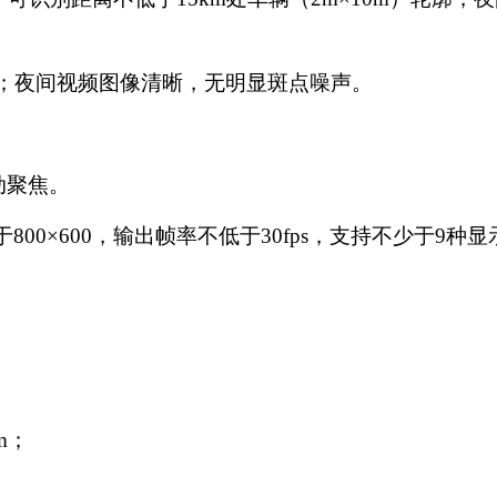
；夜间视频图像清晰，无明显斑点噪声。
动聚焦。
于
800
×
600
，输出帧率不低于
30fps
，支持不少于
9
种显
m
；