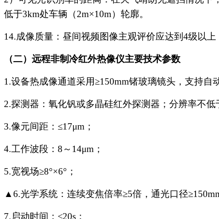
低于
3km
处车辆（
2m
×
10m
）轮廓。
14.
成像质量：昼间视频图像主观评价应达到
4
级以上
（二）
远程非制冷红外热像仪主要技术参数
1.
设备热成像通道采用≥
150mm
锗玻璃镜头，支持自
2.
探测器：氧化钒或多晶硅红外探测器；分辨率不低
3.
像元间距：≤
17
μ
m
；
4.
工作波段：
8
～
14
μ
m
；
5.
宽视场
≥8°×6°
；
▲
6.
光学系统：连续变焦倍率≥
5
倍，通光口径≥
150m
7.
启动时间：≤
20s
；