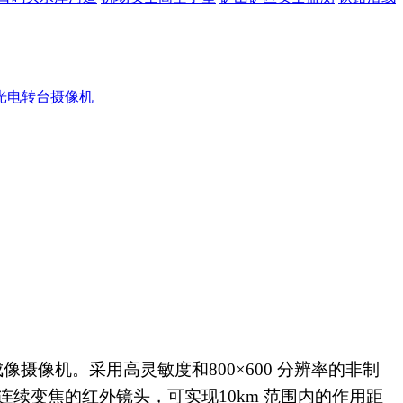
光电转台摄像机
成像摄像机。采用高灵敏度和
800
×
600
分辨率的非制
连续变焦的红外镜头，可实现
10km
范围内的作用距