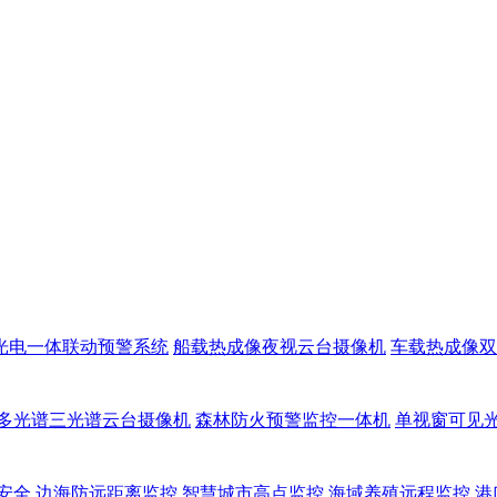
光电一体联动预警系统
船载热成像夜视云台摄像机
车载热成像双
多光谱三光谱云台摄像机
森林防火预警监控一体机
单视窗可见
安全
边海防远距离监控
智慧城市高点监控
海域养殖远程监控
港