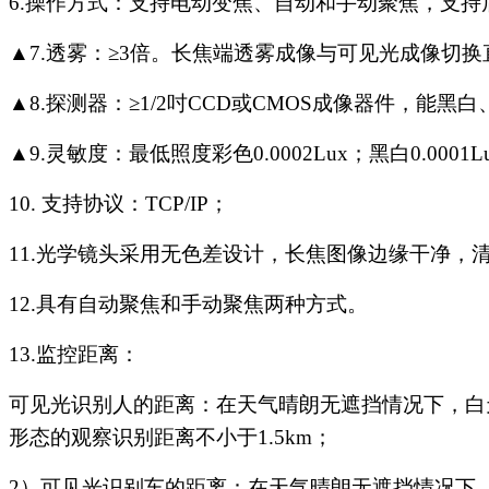
6.
操作方式：支持电动变焦、自动和手动聚焦，支持
▲
7.
透雾：
≥3
倍。长焦端透雾成像与可见光成像切换
▲
8.
探测器：
≥1/2
吋
CCD
或
CMOS
成像器件，能黑白
▲
9.
灵敏度：最低照度彩色
0.0002Lux
；黑白
0.0001L
10.
支持协议：
TCP/IP
；
11.
光学镜头采用无色差设计，长焦图像边缘干净，
12.
具有自动聚焦和手动聚焦两种方式。
13.
监控距离：
可见光识别人的距离：在天气晴朗无遮挡情况下，白
形态的观察识别距离不小于
1.5km
；
2
）可见光识别车的距离：在天气晴朗无遮挡情况下