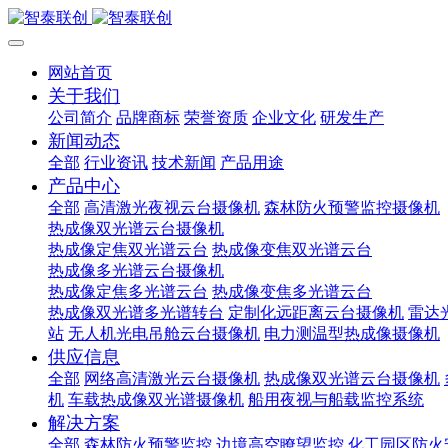
网站首页
关于我们
公司简介
品牌商标
荣誉资质
企业文化
研发生产
新闻动态
全部
行业资讯
技术新闻
产品用途
产品中心
全部
高清激光夜视云台摄像机
森林防火预警监控摄像机
热成像双光谱云台摄像机
热成像定焦双光谱云台
热成像变焦双光谱云台
热成像多光谱云台摄像机
热成像定焦多光谱云台
热成像变焦多光谱云台
热成像双光谱多光谱转台
定制化远距离云台摄像机
雷达
站
无人机光电吊舱云台摄像机
电力测温型热成像摄像机
供应信息
全部
网络高清激光云台摄像机
热成像双光谱云台摄像机
机
车载热成像双光谱摄像机
船用夜视与船载监控系统
解决方案
全部
森林防火预警监控
边境高空瞭望监控
化工园区防火