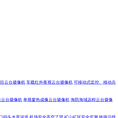
目云台摄像机
车载红外夜视云台摄像机
可移动式监控、移动兵
光云台摄像机
单视窗热成像云台摄像机
海防海域远程云台摄像
口码头水库河道
机场安全高空了望
矿山矿区安全监测
铁路沿线