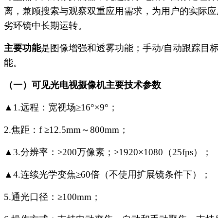
离，兼顾搜索与观察双重应用需求，为用户的实际应
劣环镜中长期运转。
主要功能
是图像增强和透雾功能；手动
/
自动跟踪目
能。
（一）
可见光电视摄像机主要技术参数
▲
1.
远程：宽视场
≥16°×9°
；
2.
焦距：
f ≥12.5mm
～
800mm
；
▲
3.
分辨率：
≥200
万像素；
≥1920×1080
（
25fps
）；
▲
4.
连续光学变焦
≥60
倍（不使用扩展镜条件下）；
5.
通光口径：
≥100mm
；