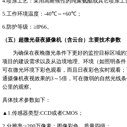
4.
喷涂工艺：采用高耐候性的纯聚氨酯或其它喷涂工
5.
工作环境温度：
-40℃
～
+60℃
；
6.
防护等级：
≥IP66
。
（五）超微光昼夜摄像机（含云台）主要技术参数
为确保在夜晚微光条件下更好的监控目标区域的
项目的建设需求以及从边境地理、环境（如照明条件
可在微光环境下彩色观看，而且日夜彩色实时观看；
通摄像机夜视效果的
3
～
5
倍，可在微弱的自然光线条
公里的观察。
具体技术参数如下：
▲
1.
传感器类型
:CCD
或者
CMOS
；
2.
分辨率
:
≥
200
万像素；图像彩色、质量四级；