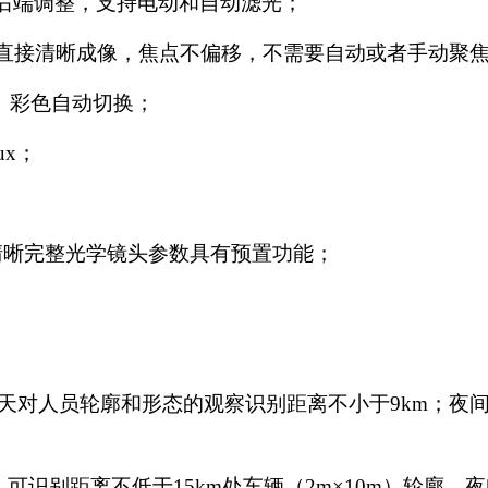
后端调整，支持电动和自动滤光；
直接清晰成像，焦点不偏移，不需要自动或者手动聚
、彩色自动切换；
ux
；
清晰完整光学镜头参数具有预置功能；
天对人员轮廓和形态的观察识别距离不小于
9km
；夜
，可识别距离不低于
15km
处车辆（
2m
×
10m
）轮廓，夜