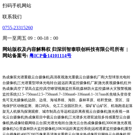
扫码手机网站
联系我们
0755-23315260
周一至周五 09：00-18：00
网站版权及内容解释权 归深圳智泰联创科技有限公司
所有
|
网站备案号:
粤ICP备14101114号
热成像双光谱重载云台摄像机|高清夜视激光重载云台摄像机厂商|大型球形光电转
台摄像机|三光谱重型球体光电转台|超远距离监控摄像机
厂家
|激光夜视摄像机|红外
热成像|
高空了望高点监控|高空瞭望视频监控系统|森林防火监控|森林火灾预警视频
监控系统|
12.5~750mm
12.5~750mm
6.7~330mm6~336mm6.1~317mm长焦镜头变倍变
焦可见光摄像机|边防、边境、海域养殖、海防、森林草原、秸秆焚烧、景区、湿
地保护区
动物监测
、港口码头、化工工业园区防火、煤矿矿山矿区、机场跑道起落
架无人机驱鸟探测观察、城市制高点等远程远距离夜视云台摄像机|激光夜视一体
化云台摄像机|热成像双目中载云台摄像机|三光谱多光谱双波段多传感重型云台摄
像机|热成像轻载
网络
云台|双光谱光电转台|激光云台热成像摄像机|3000米激光夜视
摄像机|5公里森林防火监控摄像机|10KM远距离监控系统|远程透雾监控摄像机|重型
云台摄像机|400万200万像素高清激光重载云台|激光热成像双目网络云台摄像机|双