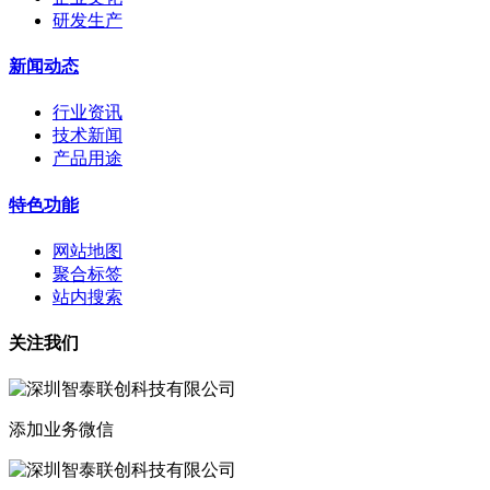
研发生产
新闻动态
行业资讯
技术新闻
产品用途
特色功能
网站地图
聚合标签
站内搜索
关注我们
添加业务微信