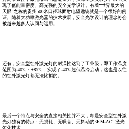
现了低能量密度、高光强的安全光学设计。有着“世界最大的
天眼”之称的贵州500米口径球面射电望远镜就是一个很好的例
证。随着大功率激光器的技术发展，安全光学设计的理念将会
被越来越多人认同与运用。
还有，安全型红外激光灯的耐温性达到了工业级，即工作温度
范围为-40℃～+85℃，实现了-40℃超低温冷启动，这也是以往
的红外激光灯都无法比拟的。
最后一个特点与安全的直接相关性并不大，却是安全型红外激
光灯独有的特点：无损耗、无噪音、无抖动的3KM-AOT激光
匀化技术。