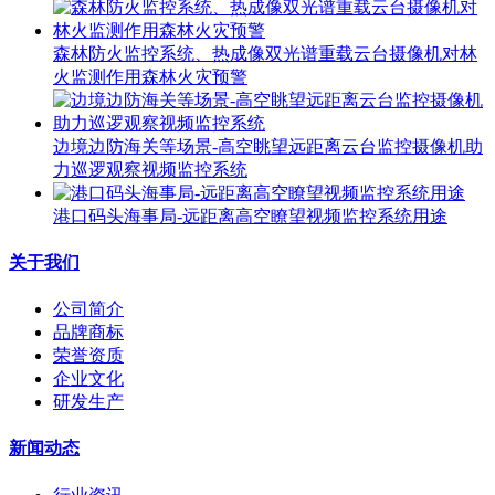
森林防火监控系统、热成像双光谱重载云台摄像机对林
火监测作用森林火灾预警
边境边防海关等场景-高空眺望远距离云台监控摄像机助
力巡逻观察视频监控系统
港口码头海事局-远距离高空瞭望视频监控系统用途
关于我们
公司简介
品牌商标
荣誉资质
企业文化
研发生产
新闻动态